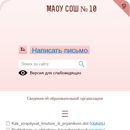
МАОУ СОШ № 10
Написать письмо
Родительское просвещение
Версия для слабовидящих
22.11.2018
Сведения об образовательной организации
buklet_2.pub
(скачать)
giperaktivnye_deti.dot
(скачать)
Kak_pomoch_agressivnomu_rebenku.dot
(скачать)
Kak_vospityvat_knutom_ili_pryanikom.dot
(скачать)
Roditelyam_o_shkolnoy_trevozhnosti.pub
(скачать)