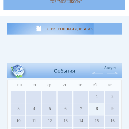
ТОР "МОЯ ШКОЛА"
ЭЛЕКТРОННЫЙ ДНЕВНИК
Август
События
пн
вт
ср
чт
пт
сб
вс
1
2
3
4
5
6
7
8
9
10
11
12
13
14
15
16