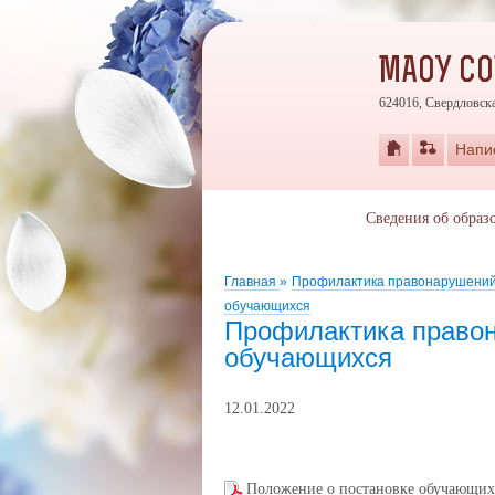
МАОУ С
624016, Свердловска
Напи
Сведения об образ
Главная
»
Профилактика правонарушени
обучающихся
Профилактика правон
обучающихся
12.01.2022
Положение о постановке обучающихс