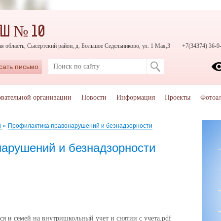
ОШ № 10
я область, Сысертский район, д. Большое Седельниково, ул. 1 Мая,3
+7(34374) 36-9
сать письмо
овательной организации
Новости
Информация
Проекты
Фотоа
й
»
Профилактика правонарушений и безнадзорности
арушений и безнадзорности
я и семей на внутришкольный учет и снятии с учета.pdf