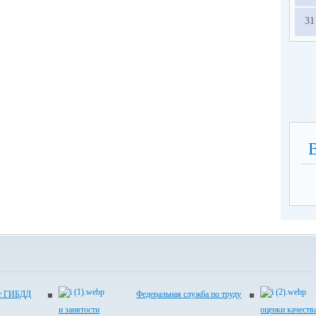
31
йт ГИБДД
Федеральная служба по труду
и занятости
оценки качеств