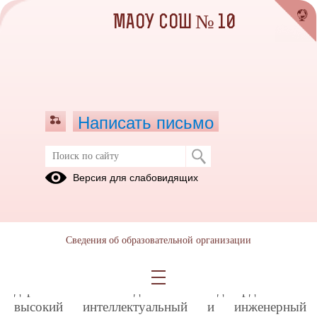
МАОУ СОШ № 10
Написать письмо
Триумф команды школы №10 из
Версия для слабовидящих
деревни Большое Седельниково на
«Инженериаде 2026»!
14.04.2026
Сведения об образовательной организации
В этом году ученики МАОУ СОШ №10
деревни Большое Седельниково подтвердили свой
высокий интеллектуальный и инженерный