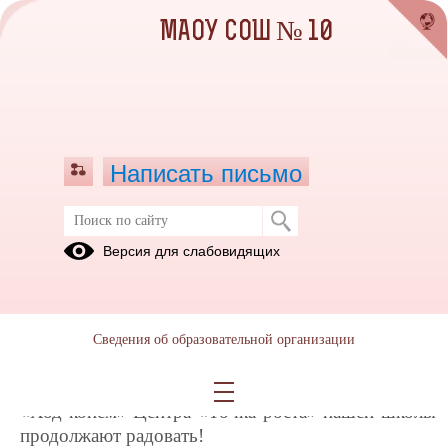
МАОУ СОШ № 10
Написать письмо
2 место в шахматно-шашечном
Версия для слабовидящих
командном первенстве среди
девочек Сысертского
муниципального округа
Сведения об образовательной организации
14.04.2026
Достижения участниц шахматного кружка
«Ход конём» Центра «Точка роста» нашей школы
продолжают радовать!